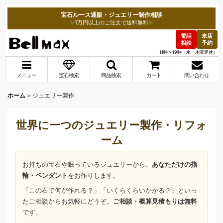
宝石ルース通販・ジュエリー制作相談
✨1万円以上のご注文で送料無料✨
電話
来店
相談
予約
11時〜19時（水・木曜定休）
メニュー
宝石検索
商品検索
カート
問い合わせ
ホーム
>
ジュエリー製作
世界に一つのジュエリー製作・リフォ
ーム
お持ちの宝石や眠っているジュエリーから、
あなただけの指
輪・ペンダント
をお作りします。
「この石で何が作れる？」「いくらくらいかかる？」といっ
たご相談からお気軽にどうぞ。
ご相談・概算見積もりは無料
です。