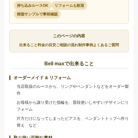
持ち込みルースOK
リフォームも歓迎
樹脂サンプルで事前確認
このページの内容
出来ること
料金の目安
ご相談の流れ
制作事例
よくあるご質問
Bell maxで出来ること
オーダーメイド & リフォーム
当店取扱のルースから、リングやペンダントなどをオーダー製
作
お母様から譲り受けた指輪を、普段使いしやすいデザインにリ
フォーム
片方だけになってしまったピアスを、ペンダントトップへ作り
替え など
取り扱い可能な素材