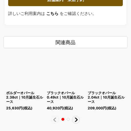
詳しいご利用案内は
こちら
をご確認ください。
関連商品
ボルダーオパール
ブラックオパール
ブラックオパール
2.38ct｜10月誕生石ル
0.49ct｜10月誕生石ル
2.04ct｜10月誕生石ル
1
ース
ース
ース
25,630
円
(税込)
40,920
円
(税込)
209,000
円
(税込)
1