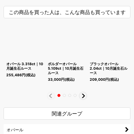
この商品を買った人は、こんな商品も買っています
オパール 3.318ct｜10
ボルダーオパール
ブラックオパール
月誕生石ルース
5.109ct｜10月誕生石
2.04ct｜10月誕生石ル
1
ルース
ース
255,486
円
(税込)
33,000
円
(税込)
209,000
円
(税込)
1
関連グループ
オパール