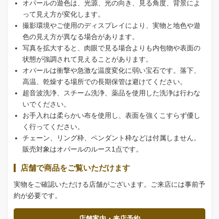
オパールの遊色は、光源、光の向き、見る角度、背景によ
って見え方が変化します。
撮影環境やご使用のディスプレイにより、実物と地色や遊
色の見え方が異なる場合があります。
写真を拡大すると、肉眼で見る場合よりも内包物や表面の
状態が強調されて見えることがあります。
オパールは衝撃や急激な温度変化に弱い宝石です。落下、
高温、乾燥する場所での長期保管は避けてください。
超音波洗浄、スチーム洗浄、薬品を使用した洗浄は行わな
いでください。
お手入れは柔らかい布を使用し、表面を強くこすらず優し
く行ってください。
チェーン、リング枠、ペンダント枠などは付属しません。
販売対象はオパールのルース1点です。
店舗で商品をご覧いただけます
実物をご確認いただける店舗がございます。ご来店には事前予
約が必要です。
店舗案内・来店予約