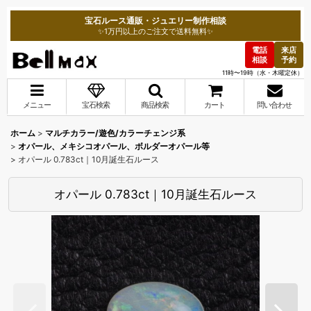
宝石ルース通販・ジュエリー制作相談
✨1万円以上のご注文で送料無料✨
電話
来店
相談
予約
11時〜19時（水・木曜定休）
メニュー
宝石検索
商品検索
カート
問い合わせ
ホーム
>
マルチカラー/遊色/カラーチェンジ系
>
オパール、メキシコオパール、ボルダーオパール等
>
オパール 0.783ct｜10月誕生石ルース
オパール 0.783ct｜10月誕生石ルース