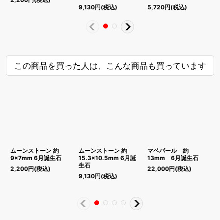
9,130
円
(税込)
5,720
円
(税込)
4
この商品を買った人は、こんな商品も買っています
ムーンストーン 約
ムーンストーン 約
マベパール 約
9×7mm 6月誕生石
15.3×10.5mm 6月誕
13mm 6月誕生石
生石
[
2,200
円
(税込)
22,000
円
(税込)
9,130
円
(税込)
2