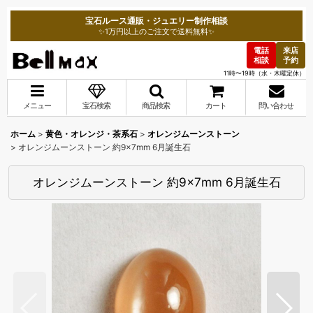
宝石ルース通販・ジュエリー制作相談
✨1万円以上のご注文で送料無料✨
電話
来店
相談
予約
11時〜19時（水・木曜定休）
メニュー
宝石検索
商品検索
カート
問い合わせ
ホーム
>
黄色・オレンジ・茶系石
>
オレンジムーンストーン
>
オレンジムーンストーン 約9×7mm 6月誕生石
オレンジムーンストーン 約9×7mm 6月誕生石