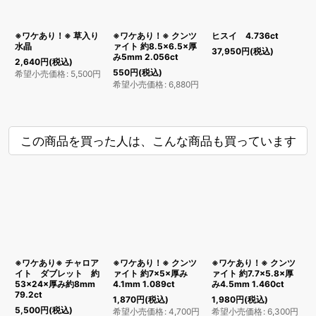
※ワケあり！※ 草入り
※ワケあり！※ クンツ
ヒスイ 4.736ct
水晶
ァイト 約8.5×6.5×厚
37,950
円
(税込)
み5mm 2.056ct
2,640
円
(税込)
550
円
(税込)
希望小売価格
:
5,500
円
希望小売価格
:
6,880
円
この商品を買った人は、こんな商品も買っています
※ワケあり※ チャロア
※ワケあり！※ クンツ
※ワケあり！※ クンツ
イト ダブレット 約
ァイト 約7×5×厚み
ァイト 約7.7×5.8×厚
1
53×24×厚み約8mm
4.1mm 1.089ct
み4.5mm 1.460ct
79.2ct
1
1,870
円
(税込)
1,980
円
(税込)
5,500
円
(税込)
1
希望小売価格
:
4,700
円
希望小売価格
:
6,300
円