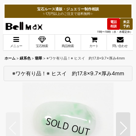
宝石ルース通販・ジュエリー制作相談
✨1万円以上のご注文で送料無料✨
電話
来店
相談
予約
11時〜19時（水・木曜定休）
メニュー
宝石検索
商品検索
カート
問い合わせ
ホーム
>
緑系色
>
翡翠
>
※ワケ有り品！※ ヒスイ 約17.8×9.7×厚み4mm
※ワケ有り品！※ ヒスイ 約17.8×9.7×厚み4mm