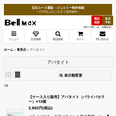
宝石ルース通販・ジュエリー制作相談
✨1万円以上のご注文で送料無料✨
電話
来店
相談
予約
11時〜19時（水・木曜定休）
メニュー
宝石検索
商品検索
カート
問い合わせ
ホーム
>
青系石
>
アパタイト
アパタイト
表示順変更
閉じる
1
件
表示数
:
【ケース入り販売】アパタイト（パライバカラ
ー）×13個
並び順
:
2,882
円
(税込)