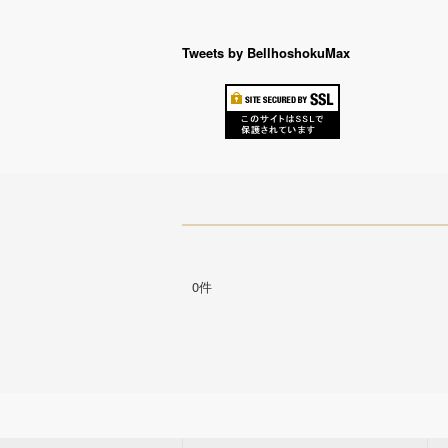
Tweets by BellhoshokuMax
0件