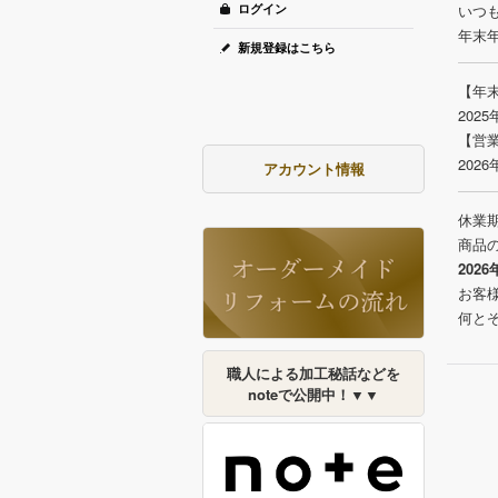
ログイン
いつ
年末
新規登録はこちら
【年
202
【営
202
アカウント情報
休業
商品
202
お客
何と
職人による加工秘話などを
noteで公開中！▼▼