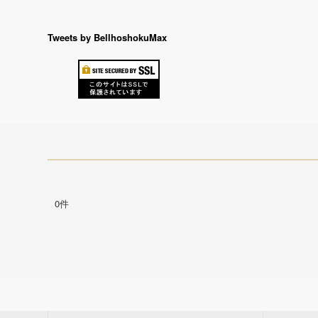
Tweets by BellhoshokuMax
0件