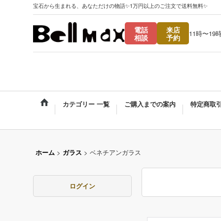
宝石から生まれる、あなただけの物語✨1万円以上のご注文で送料無料✨
電話
来店
11時〜19
相談
予約
カテゴリー 一覧
ご購入までの案内
特定商取
ホーム
>
ガラス
>
ベネチアンガラス
ログイン