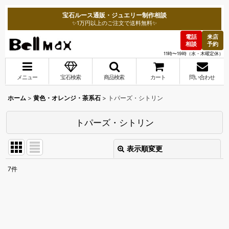
宝石ルース通販・ジュエリー制作相談
✨1万円以上のご注文で送料無料✨
電話
来店
相談
予約
11時〜19時（水・木曜定休）
メニュー
宝石検索
商品検索
カート
問い合わせ
ホーム
>
黄色・オレンジ・茶系石
>
トパーズ・シトリン
トパーズ・シトリン
表示順変更
閉じる
7
件
表示数
:
並び順
: