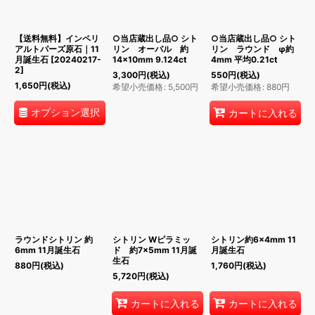
絞り込む
【送料無料】インペリ
○当店蔵出し品○ シト
○当店蔵出し品○ シト
アルトパーズ原石｜11
リン オーバル 約
リン ラウンド φ約
月誕生石
[
20240217-
14×10mm 9.124ct
4mm 平均0.21ct
2
]
3,300
円
(税込)
550
円
(税込)
1,650
円
(税込)
希望小売価格
:
5,500
円
希望小売価格
:
880
円
オプション選択
カートに入れる
ラウンドシトリン 約
シトリン Wピラミッ
シトリン約6×4mm 11
6mm 11月誕生石
ド 約7×5mm 11月誕
月誕生石
生石
880
円
(税込)
1,760
円
(税込)
5,720
円
(税込)
カートに入れる
カートに入れる