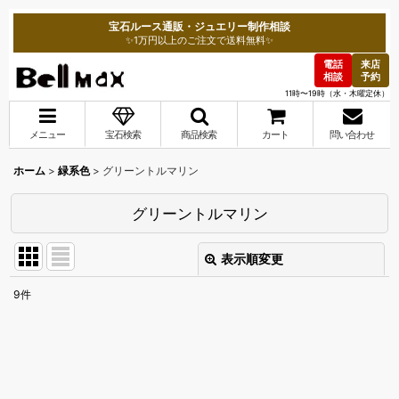
宝石ルース通販・ジュエリー制作相談
✨1万円以上のご注文で送料無料✨
電話
来店
相談
予約
11時〜19時（水・木曜定休）
メニュー
宝石検索
商品検索
カート
問い合わせ
ホーム
>
緑系色
>
グリーントルマリン
グリーントルマリン
表示順変更
閉じる
9
件
表示数
:
並び順
: