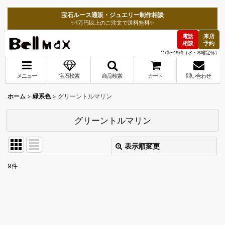
宝石ルース通販・ジュエリー制作相談
✨1万円以上のご注文で送料無料✨
電話
来店
相談
予約
11時〜19時（水・木曜定休）
メニュー
宝石検索
商品検索
カート
問い合わせ
ホーム
>
緑系色
>
グリーントルマリン
グリーントルマリン
表示順変更
閉じる
9
件
表示数
:
並び順
: