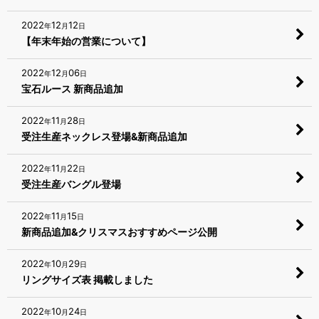
2022
12
12
年
月
日
【年末年始の営業について】
2022
12
06
年
月
日
宝石ルース 新商品追加
2022
11
28
年
月
日
受注生産ネックレス登場&新商品追加
2022
11
22
年
月
日
受注生産バングル登場
2022
11
15
年
月
日
新商品追加&クリスマスおすすめページ公開
2022
10
29
年
月
日
リングサイズ表 掲載しました
2022
10
24
年
月
日