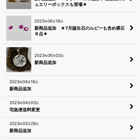
ュエリーボックスも登場★
2023
06
19
年
月
日
新商品追加 ★7月誕生石のルビーも含め裸石
８点★
2023
06
03
年
月
日
新商品追加
2023
04
16
年
月
日
新商品追加
2023
04
03
年
月
日
宅急便送料変更
2023
03
28
年
月
日
新商品追加