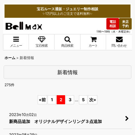
宝石ルース通販・ジュエリー制作相談
✨1万円以上のご注文で送料無料✨
電話
来店
相談
予約
11時〜19時（水・木曜定休）
メニュー
宝石検索
商品検索
カート
問い合わせ
ホーム
>
新着情報
新着情報
275
件
«
前
1
2
3
...
5
次
»
2023
10
02
年
月
日
新商品追加 オリジナルデザインリング３点追加
2023
08
29