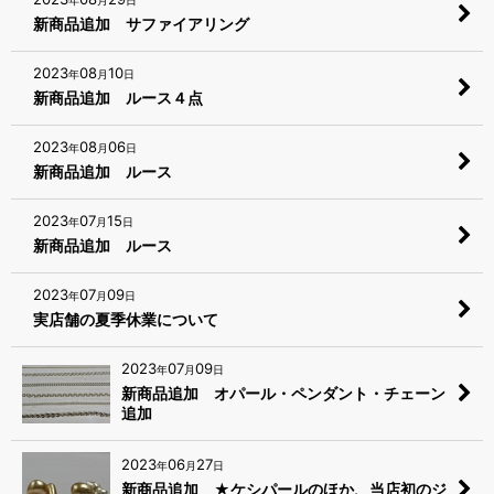
年
月
日
新商品追加 サファイアリング
2023
08
10
年
月
日
新商品追加 ルース４点
2023
08
06
年
月
日
新商品追加 ルース
2023
07
15
年
月
日
新商品追加 ルース
2023
07
09
年
月
日
実店舗の夏季休業について
2023
07
09
年
月
日
新商品追加 オパール・ペンダント・チェーン
追加
2023
06
27
年
月
日
新商品追加 ★ケシパールのほか、当店初のジ