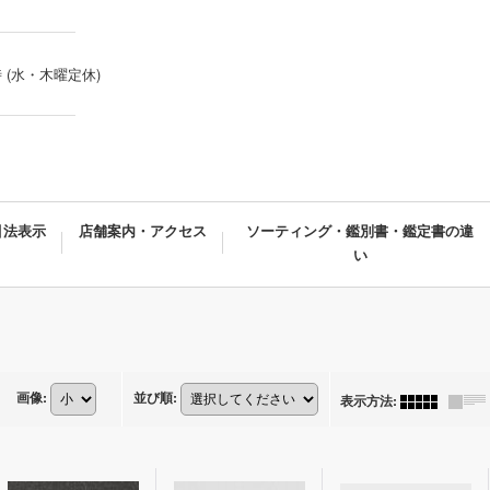
時 (水・木曜定休)
引法表示
店舗案内・アクセス
ソーティング・鑑別書・鑑定書の違
い
画像
:
並び順
:
表示方法
: