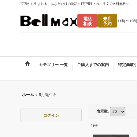
宝石から生まれる、あなただけの物語✨1万円以上のご注文で送料無料✨
電話
来店
11時〜19
相談
予約
カテゴリー 一覧
ご購入までの案内
特定商取
ホーム
>
5月誕生石
表示数
:
ログイン
19
件