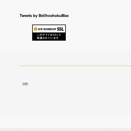
Tweets by BellhoshokuMax
0件