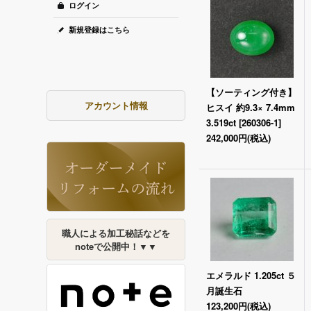
ログイン
新規登録はこちら
【ソーティング付き】
アカウント情報
ヒスイ 約9.3× 7.4mm
3.519ct
[
260306-1
]
242,000円
(税込)
職人による加工秘話などを
noteで公開中！▼▼
エメラルド 1.205ct ５
月誕生石
123,200円
(税込)