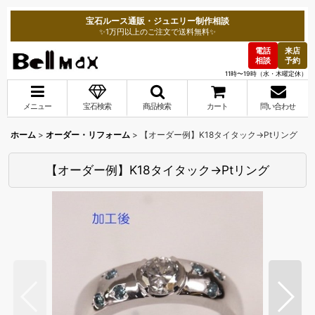
宝石ルース通販・ジュエリー制作相談
✨1万円以上のご注文で送料無料✨
電話
来店
相談
予約
11時〜19時（水・木曜定休）
メニュー
宝石検索
商品検索
カート
問い合わせ
ホーム
>
オーダー・リフォーム
>
【オーダー例】K18タイタック→Ptリング
【オーダー例】K18タイタック→Ptリング