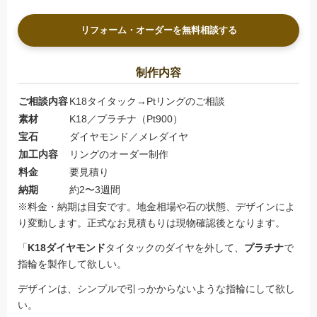
リフォーム・オーダーを無料相談する
制作内容
ご相談内容
K18タイタック→Ptリングのご相談
素材
K18／プラチナ（Pt900）
宝石
ダイヤモンド／メレダイヤ
加工内容
リングのオーダー制作
料金
要見積り
納期
約2〜3週間
※料金・納期は目安です。地金相場や石の状態、デザインによ
り変動します。正式なお見積もりは現物確認後となります。
「
K18
ダイヤモンド
タイタックのダイヤを外して、
プラチナ
で
指輪を製作して欲しい。
デザインは、シンプルで引っかからないような指輪にして欲し
い。