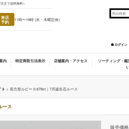
ご注文で送料無料✨
来店
11時〜19時 (水・木曜定休)
予約
ログイン
案内
特定商取引法表示
店舗案内・アクセス
ソーティング・鑑
イト
>
長方形ルビー 0.678ct｜7月誕生石ルース
石ルース
販売価格