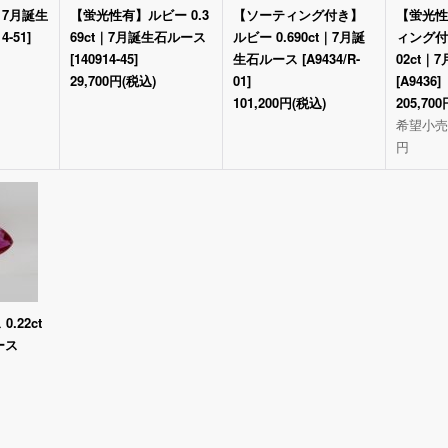
t｜7月誕生
【蛍光性有】ルビー 0.3
【ソーティング付き】
【蛍光性
14-51
]
69ct｜7月誕生石ルース
ルビー 0.690ct｜7月誕
ィング付
[
140914-45
]
生石ルース
[
A9434/R-
02ct
29,700円
(税込)
01
]
[
A9436
]
101,200円
(税込)
205,700
希望小売
円
.22ct
ース