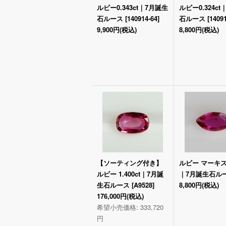
ルビー0.343ct｜7月誕生
ルビー0.324c
石ルース
[
140914-64
]
石ルース
[
1409
9,900円
(税込)
8,800円
(税込)
【ソーティング付き】
ルビー マーキス 0
ルビー 1.400ct｜7月誕
｜7月誕生石ル
生石ルース
[
A9528
]
8,800円
(税込)
176,000円
(税込)
希望小売価格
:
333,720
円