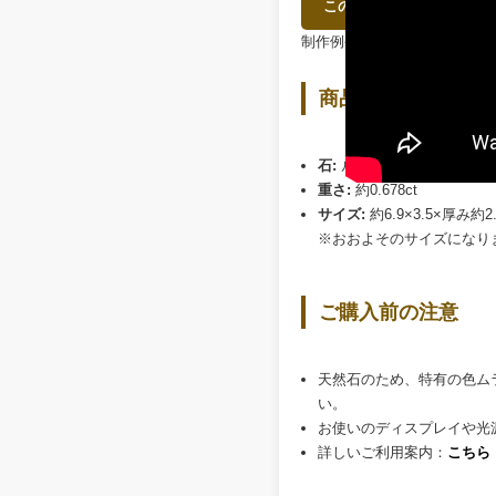
このルースで制作相談をす
制作例や料金目安を先に見た
商品詳細
石:
ルビー / ルース
重さ:
約0.678ct
サイズ:
約6.9×3.5×厚み約2
※おおよそのサイズになり
ご購入前の注意
天然石のため、特有の色ム
い。
お使いのディスプレイや光
詳しいご利用案内：
こちら