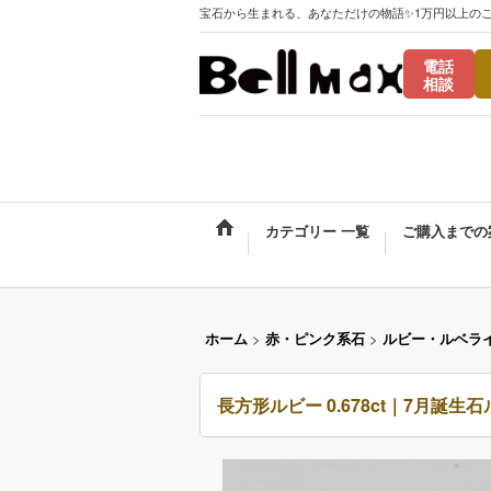
宝石から生まれる、あなただけの物語✨1万円以上の
電話
相談
カテゴリー 一覧
ご購入までの
ホーム
>
赤・ピンク系石
>
ルビー・ルベラ
長方形ルビー 0.678ct｜7月誕生