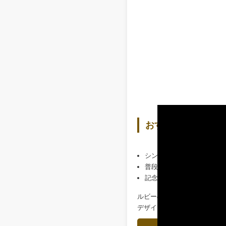
おすすめの加工
シンプルなK18リングへの
普段使いしやすいペンダン
記念日や節目の一点ものジ
ルビーの色味や形を主役にし
デザインや地金の種類により