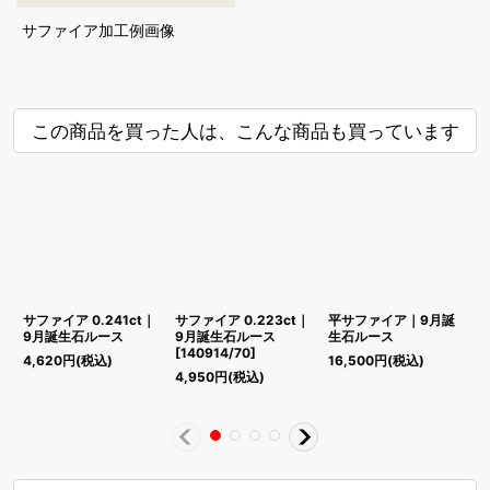
サファイア加工例画像
この商品を買った人は、こんな商品も買っています
サファイア 0.241ct｜
サファイア 0.223ct｜
平サファイア｜9月誕
9月誕生石ルース
9月誕生石ルース
生石ルース
0
[
140914/70
]
4,620
円
(税込)
16,500
円
(税込)
4,950
円
(税込)
4