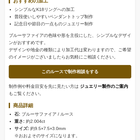
おすすめの加工
シンプルなK18リングへの加工
普段使いしやすいペンダントトップ制作
記念日や節目の一点ものジュエリー制作
ブルーサファイアの色味や形を主役にした、シンプルなデザイ
ンがおすすめです。
デザインや地金の種類により加工代は変わりますので、ご希望
のイメージがございましたらお気軽にご相談ください。
このルースで制作相談をする
制作例や料金目安を先に見たい方は
ジュエリー製作のご案内
もご覧ください。
商品詳細
石:
ブルーサファイア / ルース
重さ:
約2.004ct
サイズ:
約9.5×7.5×3.0mm
※おおよそのサイズになります。