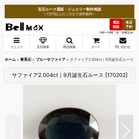
宝石ルース通販・ジュエリー制作相談
✨1万円以上のご注文で送料無料✨
電話
来店
相談
予約
11時〜19時（水・木曜定休）
メニュー
宝石検索
商品検索
カート
問い合わせ
ホーム
>
青系石
>
ブルーサファイア
>
サファイア2.004ct｜9月誕生石ルース
サファイア2.004ct｜9月誕生石ルース
[
170202
]