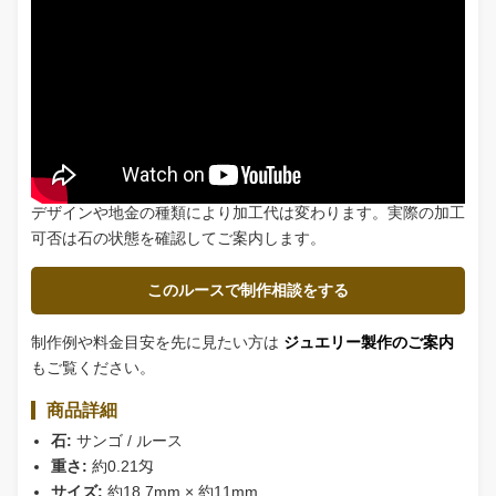
花びらのような形を主役にしたペンダント
石の裏面と縁を支える枠を備えたリング
深い赤色を楽しむ一点もののブローチ
約18.7×11mm、厚み約3.9mmの花びらを思わせるフォルムで
す。形と色が正面からきれいに見え、石を保護できる枠をご提
案します。
天然珊瑚は熱・衝撃・薬品にデリケートです。
デザインや地金の種類により加工代は変わります。実際の加工
可否は石の状態を確認してご案内します。
このルースで制作相談をする
制作例や料金目安を先に見たい方は
ジュエリー製作のご案内
もご覧ください。
商品詳細
石:
サンゴ / ルース
重さ:
約0.21匁
サイズ:
約18.7mm × 約11mm