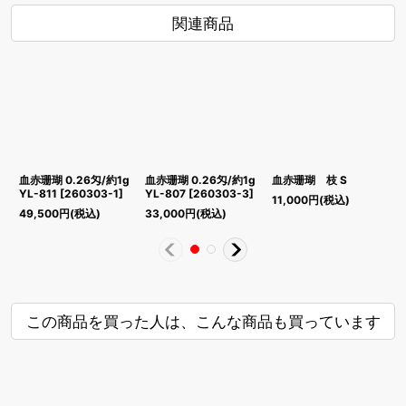
関連商品
血赤珊瑚 0.26匁/約1g
血赤珊瑚 0.26匁/約1g
血赤珊瑚 枝 S
YL-811
[
260303-1
]
YL-807
[
260303-3
]
11,000
円
(税込)
3
49,500
円
(税込)
33,000
円
(税込)
この商品を買った人は、こんな商品も買っています