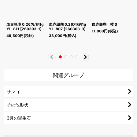
血赤珊瑚 0.26匁/約1g
血赤珊瑚 0.26匁/約1g
血赤珊瑚 枝 S
YL-811
[
260303-1
]
YL-807
[
260303-3
]
11,000
円
(税込)
4
49,500
円
(税込)
33,000
円
(税込)
5
関連グループ
サンゴ
その他形状
3月の誕生石