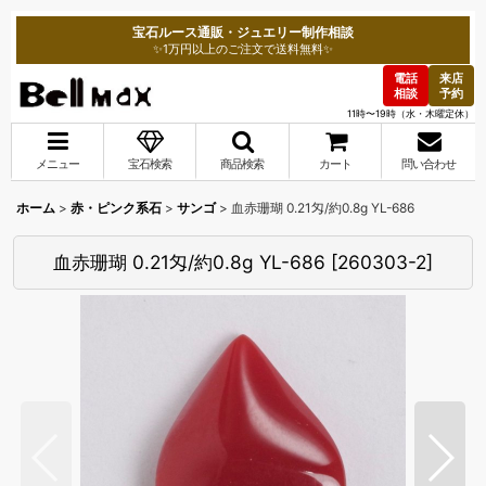
宝石ルース通販・ジュエリー制作相談
✨1万円以上のご注文で送料無料✨
電話
来店
相談
予約
11時〜19時（水・木曜定休）
メニュー
宝石検索
商品検索
カート
問い合わせ
ホーム
>
赤・ピンク系石
>
サンゴ
>
血赤珊瑚 0.21匁/約0.8g YL-686
血赤珊瑚 0.21匁/約0.8g YL-686
[
260303-2
]