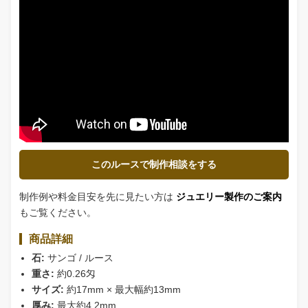
おすすめの加工
シンプルなK18リングへの加工
普段使いしやすいペンダントトップ制作
記念日や節目の一点ものジュエリー制作
サンゴの色味や形を主役にした、シンプルなデザインがおすす
めです。
デザインや地金の種類により加工代は変わりますので、ご希望
のイメージがございましたらお気軽にご相談ください。
このルースで制作相談をする
制作例や料金目安を先に見たい方は
ジュエリー製作のご案内
もご覧ください。
商品詳細
石:
サンゴ / ルース
重さ:
約0.26匁
サイズ:
約17mm × 最大幅約13mm
厚み:
最大約4.2mm