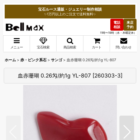
宝石ルース通販・ジュエリー制作相談
✨1万円以上のご注文で送料無料✨
電話
来店
相談
予約
11時〜19時（水・木曜定休）
メニュー
宝石検索
商品検索
カート
問い合わせ
ホーム
>
赤・ピンク系石
>
サンゴ
>
血赤珊瑚 0.26匁/約1g YL-807
血赤珊瑚 0.26匁/約1g YL-807
[
260303-3
]