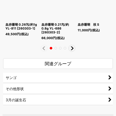
血赤珊瑚 0.26匁/約1g
血赤珊瑚 0.21匁/約
血赤珊瑚 枝 S
YL-811
[
260303-1
]
0.8g YL-686
ズ
11,000
円
(税込)
[
260303-2
]
49,500
円
(税込)
66,000
円
(税込)
4
関連グループ
サンゴ
その他形状
3月の誕生石