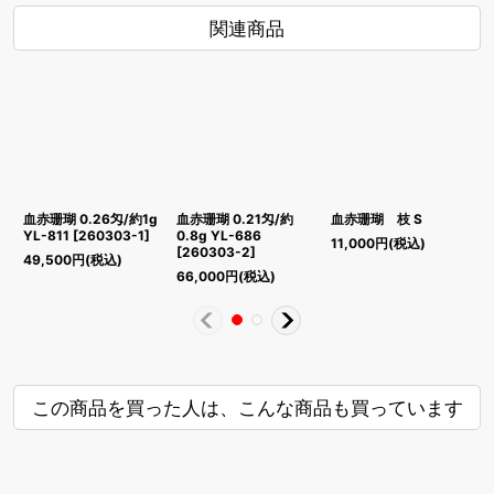
関連商品
血赤珊瑚 0.26匁/約1g
血赤珊瑚 0.21匁/約
血赤珊瑚 枝 S
YL-811
[
260303-1
]
0.8g YL-686
11,000
円
(税込)
3
[
260303-2
]
49,500
円
(税込)
66,000
円
(税込)
この商品を買った人は、こんな商品も買っています