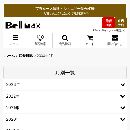
宝石ルース通販・ジュエリー制作相談
✨1万円以上のご注文で送料無料✨
電話
来店
相談
予約
11時〜19時（水・木曜定休）
メニュー
宝石検索
商品検索
カート
問い合わせ
ホーム
>
店長日記
>
2008年9月
月別一覧
2023年
2022年
2021年
2020年