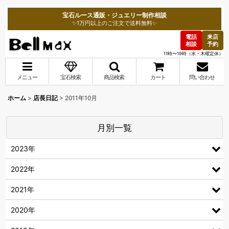
宝石ルース通販・ジュエリー制作相談
✨1万円以上のご注文で送料無料✨
電話
来店
相談
予約
11時〜19時（水・木曜定休）
メニュー
宝石検索
商品検索
カート
問い合わせ
ホーム
>
店長日記
>
2011年10月
月別一覧
2023年
2022年
2021年
2020年