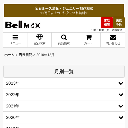
宝石ルース通販・ジュエリー制作相談
✨1万円以上のご注文で送料無料✨
電話
来店
相談
予約
11時〜19時（水・木曜定休）
メニュー
宝石検索
商品検索
カート
問い合わせ
ホーム
>
店長日記
>
2019年12月
月別一覧
2023年
2022年
2021年
2020年