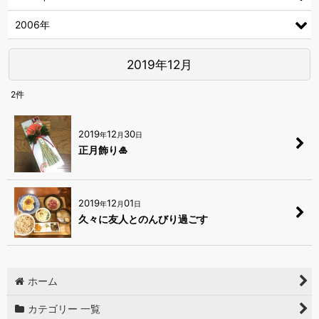
2006年
2019年12月
2
件
2019
12
30
年
月
日
正月飾り🎍
2019
12
01
年
月
日
久々に友人とのんびり過ごす
ホーム
カテゴリー 一覧