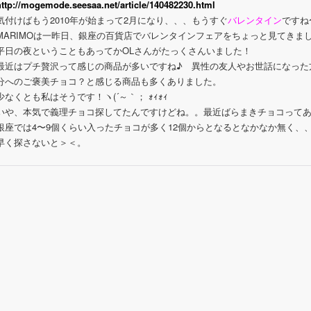
http://mogemode.seesaa.net/article/140482230.html
気付けばもう2010年が始まって2月になり、、、もうすぐ
バレンタイン
ですね〜
MARIMOは一昨日、銀座の百貨店でバレンタインフェアをちょっと見てきま
平日の夜ということもあってかOLさんがたっくさんいました！
最近はプチ贅沢って感じの商品が多いですね♪ 異性の友人やお世話になった
分へのご褒美チョコ？と感じる商品も多くありました。
少なくとも私はそうです！ヽ(´～｀； ｫｨｫｨ
いや、本気で義理チョコ探してたんですけどね。。最近ばらまきチョコって
銀座では4〜9個くらい入ったチョコが多く12個からとなるとなかなか無く、
早く探さないと＞＜。