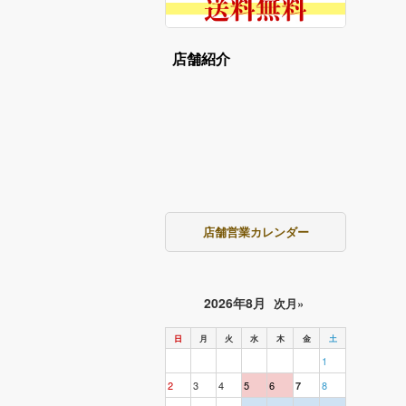
店舗紹介
店舗営業カレンダー
2026年8月
次月»
日
月
火
水
木
金
土
1
2
3
4
5
6
8
7