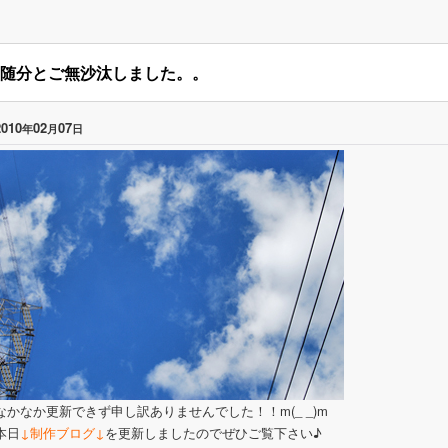
随分とご無沙汰しました。。
2010
02
07
年
月
日
なかなか更新できず申し訳ありませんでした！！m(_ _)m
本日
↓制作ブログ↓
を更新しましたのでぜひご覧下さい♪